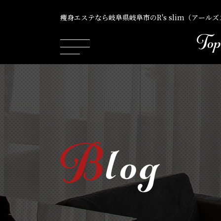
Top
痩身エステなら岐阜県岐阜市のR's slim（アール
B
log