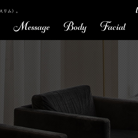
Message
Body
Facial
ズスリム）。